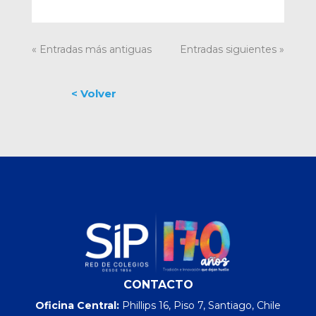
« Entradas más antiguas
Entradas siguientes »
CONTACTO
Oficina Central:
Phillips 16, Piso 7, Santiago, Chile