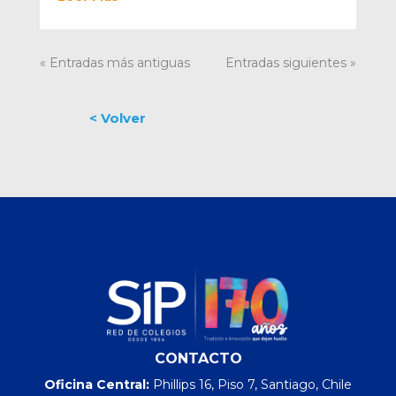
« Entradas más antiguas
Entradas siguientes »
CONTACTO
Oficina Central:
Phillips 16, Piso 7, Santiago, Chile