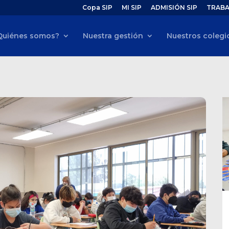
Copa SIP
MI SIP
ADMISIÓN SIP
TRABA
Quiénes somos?
Nuestra gestión
Nuestros colegi