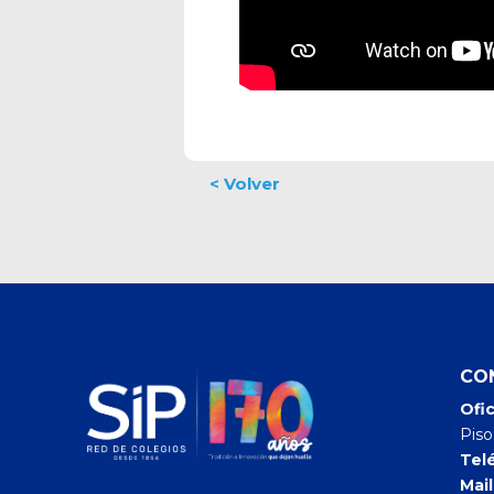
CO
Ofic
Piso
Tel
Mail