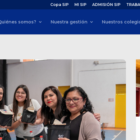
Copa SIP
MI SIP
ADMISIÓN SIP
TRABA
Quiénes somos?
Nuestra gestión
Nuestros colegi