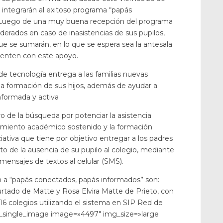
integrarán al exitoso programa “papás
 Luego de una muy buena recepción del programa
derados en caso de inasistencias de sus pupilos,
ue se sumarán, en lo que se espera sea la antesala
cuenten con este apoyo.
e tecnología entrega a las familias nuevas
 la formación de sus hijos, además de ayudar a
formada y activa
 de la búsqueda por potenciar la asistencia
ndimiento académico sostenido y la formación
iativa que tiene por objetivo entregar a los padres
o de la ausencia de su pupilo al colegio, mediante
mensajes de textos al celular (SMS).
n a “papás conectados, papás informados” son:
urtado de Matte y Rosa Elvira Matte de Prieto, con
16 colegios utilizando el sistema en SIP Red de
c_single_image image=»4497″ img_size=»large