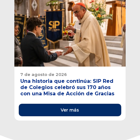
6 d
Nu
7 de agosto de 2026
in
Una historia que continúa: SIP Red
es
de Colegios celebró sus 170 años
con una Misa de Acción de Gracias
Ver más