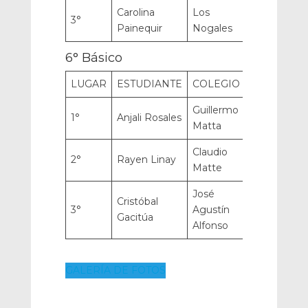
Carolina
Los
3°
Painequir
Nogales
6° Básico
LUGAR
ESTUDIANTE
COLEGIO
Guillermo
1°
Anjali Rosales
Matta
Claudio
2°
Rayen Linay
Matte
José
Cristóbal
3°
Agustín
Gacitúa
Alfonso
GALERÍA DE FOTOS