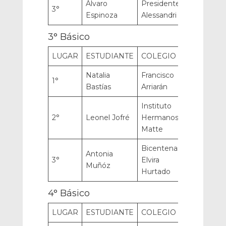
Álvaro
Presidente
3°
Espinoza
Alessandri
3° Básico
LUGAR
ESTUDIANTE
COLEGIO
Natalia
Francisco
1°
Bastías
Arriarán
Instituto
2°
Leonel Jofré
Hermanos
Matte
Bicentenario
Antonia
3°
Elvira
Muñóz
Hurtado
4° Básico
LUGAR
ESTUDIANTE
COLEGIO