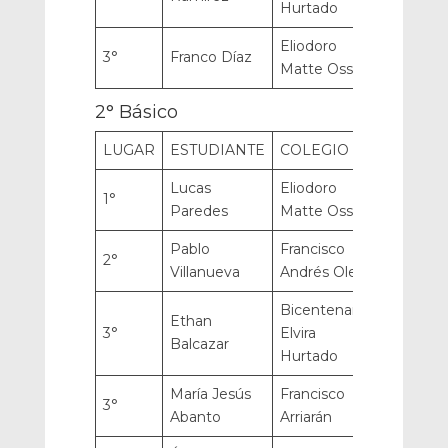
Hurtado
Eliodoro
3°
Franco Díaz
Matte Ossa
2° Básico
LUGAR
ESTUDIANTE
COLEGIO
Lucas
Eliodoro
1°
Paredes
Matte Ossa
Pablo
Francisco
2°
Villanueva
Andrés Olea
Bicentenario
Ethan
3°
Elvira
Balcazar
Hurtado
María Jesús
Francisco
3°
Abanto
Arriarán