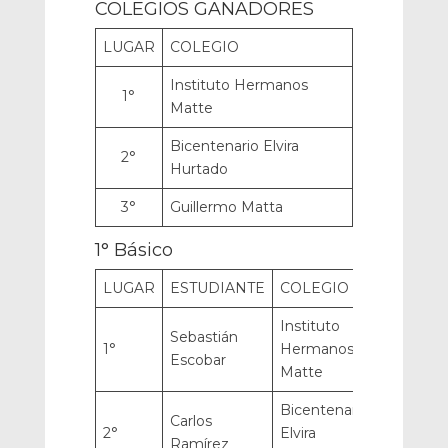
COLEGIOS GANADORES
LUGAR
COLEGIO
Instituto Hermanos
1°
Matte
Bicentenario Elvira
2°
Hurtado
3°
Guillermo Matta
1° Básico
LUGAR
ESTUDIANTE
COLEGIO
Instituto
Sebastián
1°
Hermanos
Escobar
Matte
Bicentenario
Carlos
2°
Elvira
Ramírez