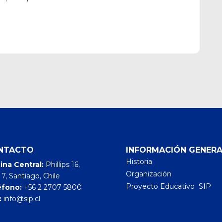
NTACTO
INFORMACIÓN GENERA
Historia
ina Central:
Phillips 16,
Organización
 7, Santiago, Chile
Proyecto Educativo SIP
éfono:
+56 2 2707 5800
:
info@sip.cl