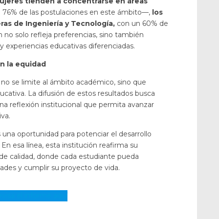
ujeres tienden a concentrarse en áreas
76% de las postulaciones en este ámbito—,
los
as de Ingeniería y Tecnología,
con un 60% de
 no solo refleja preferencias, sino también
y experiencias educativas diferenciadas.
n la equidad
 no se limite al ámbito académico, sino que
ucativa. La difusión de estos resultados busca
a reflexión institucional que permita avanzar
va.
 una oportunidad para potenciar el desarrollo
 En esa línea, esta institución reafirma su
e calidad, donde cada estudiante pueda
ades y cumplir su proyecto de vida.
visa el informe aquí