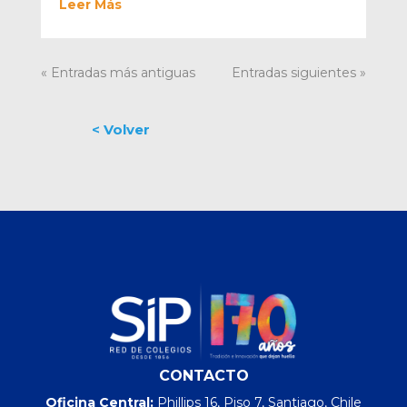
Leer Más
« Entradas más antiguas
Entradas siguientes »
CONTACTO
Oficina Central:
Phillips 16, Piso 7, Santiago, Chile