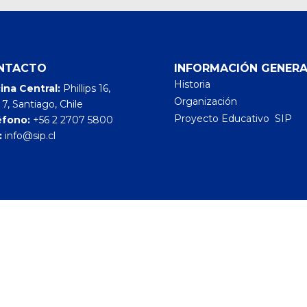
NTACTO
INFORMACIÓN GENERA
Historia
ina Central:
Phillips 16,
Organización
 7, Santiago, Chile
Proyecto Educativo SIP
éfono:
+56 2 2707 5800
:
info@sip.cl