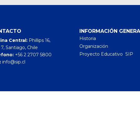
NTACTO
INFORMACIÓN GENERA
Historia
ina Central:
Phillips 16,
Organización
 7, Santiago, Chile
Proyecto Educativo SIP
éfono:
+56 2 2707 5800
:
info@sip.cl