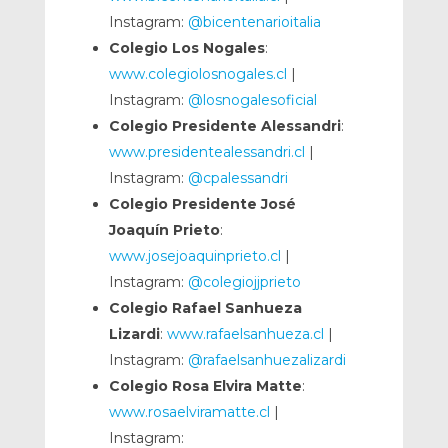
Instagram:
@bicentenarioitalia
Colegio Los Nogales
:
www.colegiolosnogales.cl
|
Instagram:
@losnogalesoficial
Colegio Presidente Alessandri
:
www.presidentealessandri.cl
|
Instagram:
@cpalessandri
Colegio Presidente José
Joaquín Prieto
:
www.josejoaquinprieto.cl
|
Instagram:
@colegiojjprieto
Colegio Rafael Sanhueza
Lizardi
:
www.rafaelsanhueza.cl
|
Instagram:
@rafaelsanhuezalizardi
Colegio Rosa Elvira Matte
:
www.rosaelviramatte.cl
|
Instagram: