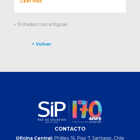
Leer Más
« Entradas más antiguas
CONTACTO
Oficina Central:
Phillips 16, Piso 7, Santiago, Chile