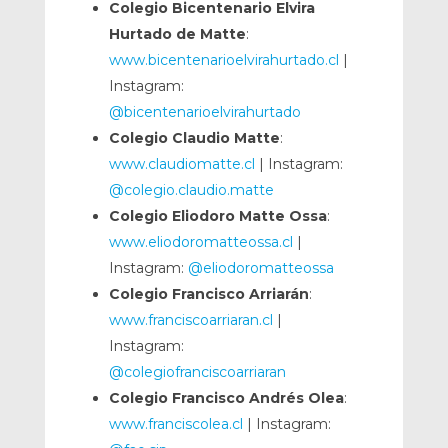
Colegio Bicentenario Elvira
Hurtado de Matte
:
www.bicentenarioelvirahurtado.cl
|
Instagram:
@bicentenarioelvirahurtado
Colegio Claudio Matte
:
www.claudiomatte.cl
| Instagram:
@colegio.claudio.matte
Colegio Eliodoro Matte Ossa
:
www.eliodoromatteossa.cl
|
Instagram:
@eliodoromatteossa
Colegio Francisco Arriarán
:
www.franciscoarriaran.cl
|
Instagram:
@colegiofranciscoarriaran
Colegio Francisco Andrés Olea
:
www.franciscolea.cl
| Instagram: