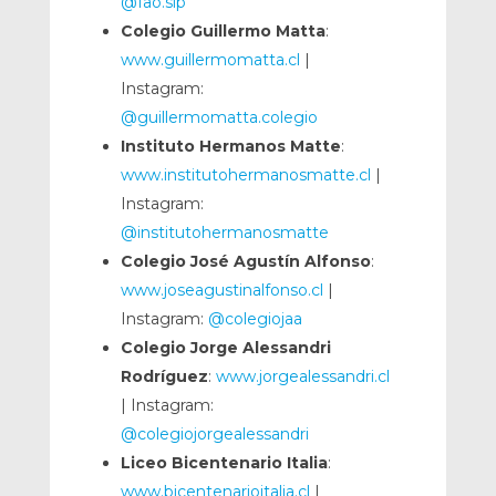
@fao.sip
Colegio Guillermo Matta
:
www.guillermomatta.cl
|
Instagram:
@guillermomatta.colegio
Instituto Hermanos Matte
:
www.institutohermanosmatte.cl
|
Instagram:
@institutohermanosmatte
Colegio José Agustín Alfonso
:
www.joseagustinalfonso.cl
|
Instagram:
@colegiojaa
Colegio Jorge Alessandri
Rodríguez
:
www.jorgealessandri.cl
| Instagram:
@colegiojorgealessandri
Liceo Bicentenario Italia
:
www.bicentenarioitalia.cl
|