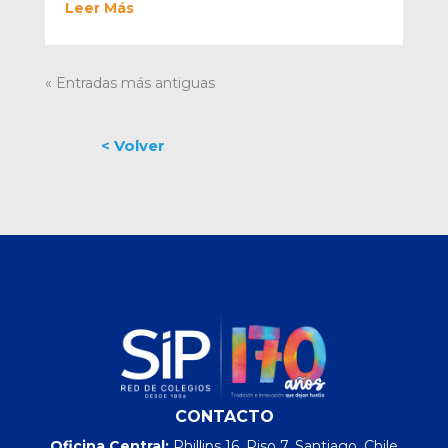
Leer Más
« Entradas más antiguas
CONTACTO
Oficina Central:
Phillips 16, Piso 7, Santiago, Chile